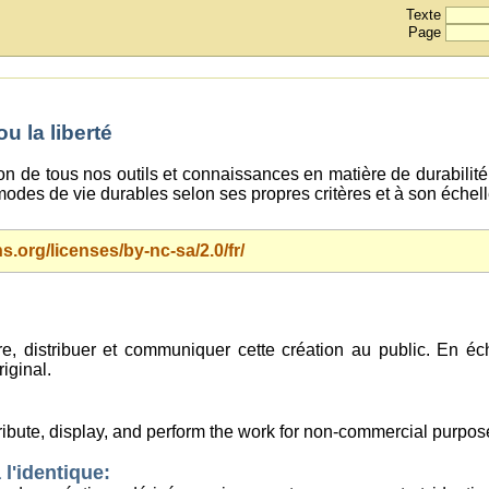
Texte
Page
 la liberté
ion de tous nos outils et connaissances en matière de durabilité 
odes de vie durables selon ses propres critères et à son échel
.org/licenses/by-nc-sa/2.0/fr/
uire, distribuer et communiquer cette création au public. En 
riginal.
tribute, display, and perform the work for non-commercial purpos
 l'identique: