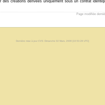
buer des créations dérivées uniquement sous un contrat identi
Page modifiée derni
Dernière mise à jour CVS: Dimanche 02 Mars, 2008 [10:53:28 UTC]