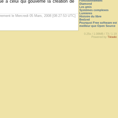
que à celui qui gouverne la création de
Fonctionnement
Diamond
Les amis
Systèmes complexes
Lumieres
èrement le Mercredi 05 Mars, 2008 [08:27:53 UTC]
Histoire du libre
Bedzed
Pourquoi Free software est
meilleur que Open Source
0.25s /
1.08MB /
73 /
1.19
Powered by
Tikiwiki