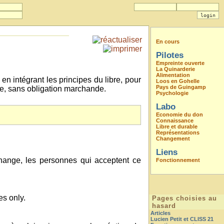
En cours
Pilotes
Empreinte ouverte
La Quinarderie
Alimentation
en intégrant les principes du libre, pour
Loos en Gohelle
Pays de Guingamp
le, sans obligation marchande.
Psychologie
Labo
Economie du don
Connaissance
Libre et durable
Représentations
Changement
Liens
échange, les personnes qui acceptent ce
Fonctionnement
es only.
Pages choisies au
hasard
Articles
Lucien Petit et CLISS 21