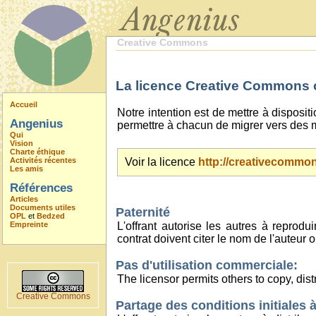
Creative Commons
La licence Creative Commons ou
Accueil
Notre intention est de mettre à disposit
Angenius
permettre à chacun de migrer vers des m
Qui
Vision
Charte éthique
Activités récentes
Voir la licence
http://creativecommons
Les amis
Références
Articles
Documents utiles
Paternité
OPL
et
Bedzed
Empreinte
L'offrant autorise les autres à reprod
contrat doivent citer le nom de l'auteur o
Pas d'utilisation commerciale:
The licensor permits others to copy, dis
Creative Commons
Partage des conditions initiales à