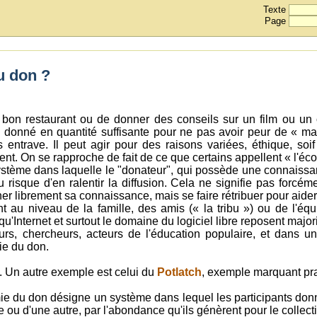
Texte
Page
u don ?
bon restaurant ou de donner des conseils sur un film ou un 
onné en quantité suffisante pour ne pas avoir peur de « manqu
s entrave. Il peut agir pour des raisons variées, éthique, so
rgent. On se rapproche de fait de ce que certains appellent « l'é
ystème dans laquelle le "donateur", qui possède une connaissan
risque d'en ralentir la diffusion. Cela ne signifie pas forcém
ner librement sa connaissance, mais se faire rétribuer pour aider 
au niveau de la famille, des amis (« la tribu ») ou de l'équi
 qu'Internet et surtout le domaine du logiciel libre reposent ma
rs, chercheurs, acteurs de l'éducation populaire, et dans 
ie du don.
. Un autre exemple est celui du
Potlatch
, exemple marquant pra
ie du don désigne un système dans lequel les participants do
e ou d'une autre, par l'abondance qu'ils génèrent pour le collecti