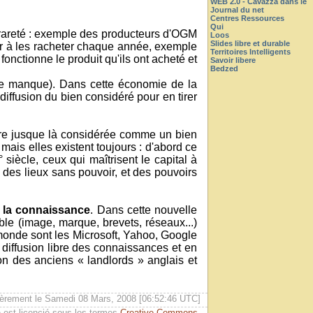
WEB 2.0 - Cavazza dans le
Journal du net
Centres Ressources
Qui
e rareté : exemple des producteurs d'OGM
Loos
Slides libre et durable
er à les racheter chaque année, exemple
Territoires Intelligents
onctionne le produit qu'ils ont acheté et
Savoir libere
Bedzed
(le manque). Dans cette économie de la
diffusion du bien considéré pour en tirer
 terre jusque là considérée comme un bien
mais elles existent toujours : d'abord ce
siècle, ceux qui maîtrisent le capital à
 des lieux sans pouvoir, et des pouvoirs
à la connaissance
. Dans cette nouvelle
ible (image, marque, brevets, réseaux...)
 monde sont les Microsoft, Yahoo, Google
a diffusion libre des connaissances et en
ion des anciens « landlords » anglais et
ièrement le Samedi 08 Mars, 2008 [06:52:46 UTC]
 est licencié sous les termes
Creative Commons
.