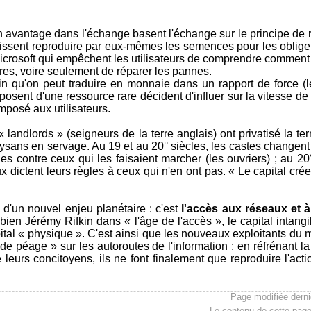
d'un avantage dans l'échange basent l'échange sur le principe d
uissent reproduire par eux-mêmes les semences pour les oblig
Microsoft qui empêchent les utilisateurs de comprendre comment f
pres, voire seulement de réparer les pannes.
in qu'on peut traduire en monnaie dans un rapport de force 
osent d'une ressource rare décident d'influer sur la vitesse de 
 imposé aux utilisateurs.
s « landlords » (seigneurs de la terre anglais) ont privatisé la
paysans en servage. Au 19 et au 20° siècles, les castes changent 
s contre ceux qui les faisaient marcher (les ouvriers) ; au 20° 
 dictent leurs règles à ceux qui n'en ont pas. « Le capital crée
 d'un nouvel enjeu planétaire : c'est
l'accès aux réseaux et 
s bien Jérémy Rifkin dans « l'âge de l'accès », le capital intang
apital « physique ». C'est ainsi que les nouveaux exploitants du
 de péage » sur les autoroutes de l'information : en réfrénant l
leurs concitoyens, ils ne font finalement que reproduire l'act
Page modifiée dern
Le contenu de cette page