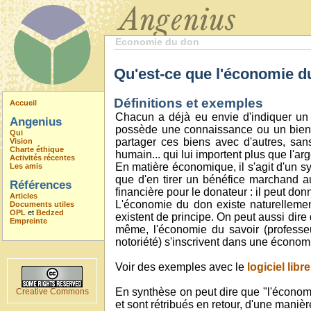
Economie du don
Qu'est-ce que l'économie d
Définitions et exemples
Accueil
Chacun a déjà eu envie d'indiquer un 
Angenius
possède une connaissance ou un bien d
Qui
partager ces biens avec d'autres, san
Vision
Charte éthique
humain... qui lui importent plus que l'a
Activités récentes
En matière économique, il s'agit d'un s
Les amis
que d'en tirer un bénéfice marchand au 
Références
financière pour le donateur : il peut don
Articles
L'économie du don existe naturellement 
Documents utiles
OPL
et
Bedzed
existent de principe. On peut aussi dire
Empreinte
même, l'économie du savoir (professeu
notoriété) s'inscrivent dans une économ
Voir des exemples avec le
logiciel libre
En synthèse on peut dire que "l'économ
Creative Commons
et sont rétribués en retour, d'une manièr