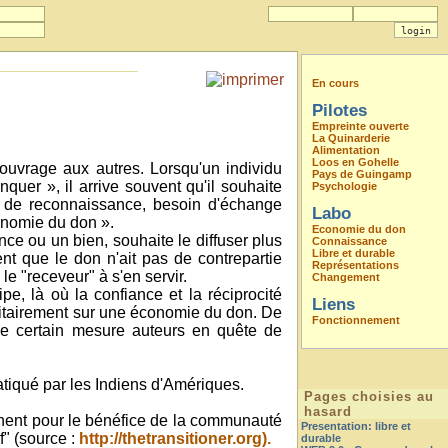
En cours
Pilotes
Empreinte ouverte
La Quinarderie
Alimentation
Loos en Gohelle
ouvrage aux autres. Lorsqu'un individu
Pays de Guingamp
er », il arrive souvent qu'il souhaite
Psychologie
if de reconnaissance, besoin d'échange
Labo
conomie du don ».
Economie du don
ce ou un bien, souhaite le diffuser plus
Connaissance
Libre et durable
ent que le don n'ait pas de contrepartie
Représentations
le "receveur" à s'en servir.
Changement
pe, là où la confiance et la réciprocité
Liens
joritairement sur une économie du don. De
Fonctionnement
une certain mesure auteurs en quête de
tiqué par les Indiens d'Amériques.
Pages choisies au
hasard
nnent pour le bénéfice de la communauté
Presentation: libre et
f" (source :
http://thetransitioner.org).
durable