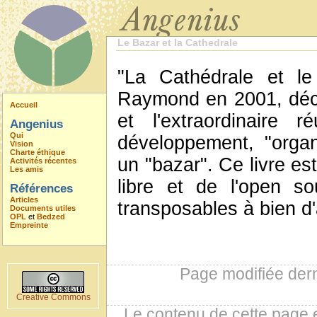
Le Bazar et la Cathedrale
"La Cathédrale et le 
Raymond en 2001, décr
Accueil
et l'extraordinaire
Angenius
Qui
développement, "orga
Vision
Charte éthique
un "bazar". Ce livre es
Activités récentes
Les amis
libre et de l'open s
Références
Articles
transposables à bien d'
Documents utiles
OPL
et
Bedzed
Empreinte
Page modifiée der
Creative Commons
Le contenu de cette page 