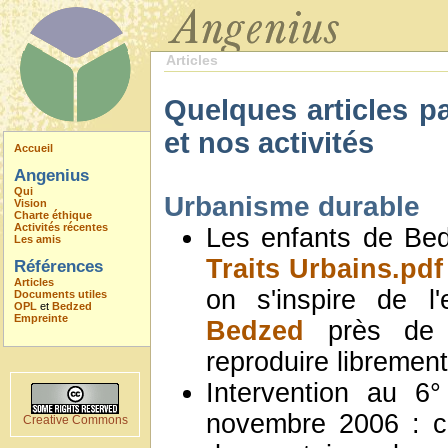
Articles
Quelques articles p
et nos activités
Accueil
Angenius
Qui
Urbanisme durable
Vision
Charte éthique
Activités récentes
Les enfants de Be
Les amis
Traits Urbains.pdf
Références
Articles
on s'inspire de l
Documents utiles
OPL
et
Bedzed
Empreinte
Bedzed
près de L
reproduire libremen
Intervention au 6
novembre 2006 : c
Creative Commons