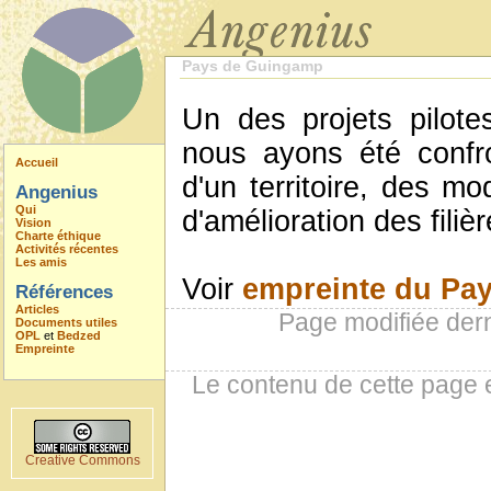
Pays de Guingamp
Un des projets pilot
nous ayons été confr
Accueil
d'un territoire, des m
Angenius
Qui
d'amélioration des filiè
Vision
Charte éthique
Activités récentes
Les amis
Voir
empreinte du Pa
Références
Articles
Page modifiée der
Documents utiles
OPL
et
Bedzed
Empreinte
Le contenu de cette page 
Creative Commons