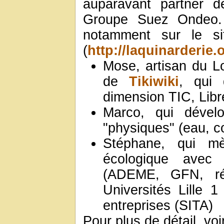
auparavant partner d
Groupe Suez Ondeo. L
notamment sur le sit
(
http://laquinarderie.
Mose, artisan du Log
de
Tikiwiki
, qui 
dimension TIC, Libr
Marco, qui dévelo
"physiques" (eau, co
Stéphane, qui mè
écologique avec 
(ADEME, GFN, ré
Universités Lille 1
entreprises (SITA)
Pour plus de détail, vo