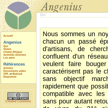
Qui
Nous sommes un noya
Accueil
chacun un passé épr
Angenius
Qui
d'artisans, de cher
Vision
Charte éthique
confluent d'un réseau 
Activités récentes
Les amis
veulent faire bouge
Références
Articles
caractérisent pas le c
Documents utiles
OPL
et
Bedzed
Empreinte
sans objectif marc
rapidement que possib
compatible avec les 
sans pour autant retou
Creative Commons