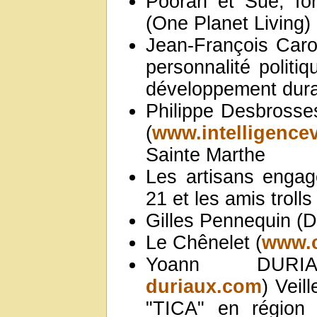
Pooran et Sue, f
(One Planet Living)
Jean-François Caro
personnalité politi
développement dura
Philippe Desbrosse
(
www.intelligencev
Sainte Marthe
Les artisans enga
21 et les amis trolls
Gilles Pennequin (
Le Chênelet (
www.c
Yoann DUR
duriaux.com
) Veil
"TICA" en région