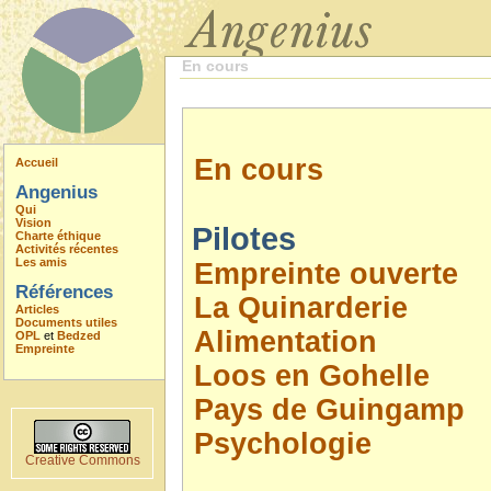
En cours
En cours
Accueil
Angenius
Qui
Vision
Pilotes
Charte éthique
Activités récentes
Les amis
Empreinte ouverte
Références
La Quinarderie
Articles
Documents utiles
Alimentation
OPL
et
Bedzed
Empreinte
Loos en Gohelle
Pays de Guingamp
Psychologie
Creative Commons