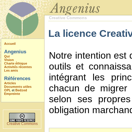
Creative Commons
La licence Creati
Accueil
Angenius
Notre intention est
Qui
Vision
outils et connaiss
Charte éthique
Activités récentes
Les amis
intégrant les prin
Références
Articles
chacun de migrer 
Documents utiles
OPL
et
Bedzed
Empreinte
selon ses propres
obligation marchan
Creative Commons