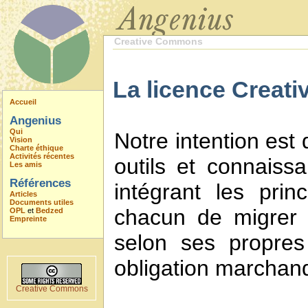
Creative Commons
La licence Creati
Accueil
Angenius
Qui
Notre intention est
Vision
Charte éthique
Activités récentes
outils et connaiss
Les amis
Références
intégrant les prin
Articles
Documents utiles
chacun de migrer 
OPL
et
Bedzed
Empreinte
selon ses propres
obligation marchan
Creative Commons