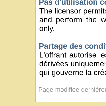
Pas d'utilisation 
The licensor permits
and perform the w
only.
Partage des conditi
L'offrant autorise l
dérivées uniquement
qui gouverne la créa
Page modifiée dernière