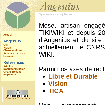
Systèmes complexes
Mose, artisan engagé
TIKIWIKI et depuis 2
Accueil
d'Angenius et du site 
Angenius
Qui
actuellement le CNRS
Vision
Charte éthique
WIKI.
Activités récentes
Les amis
Références
Articles
Parmi nos axes de rech
Documents utiles
OPL
et
Bedzed
Libre et Durable
Empreinte
Vision
TICA
Creative Commons