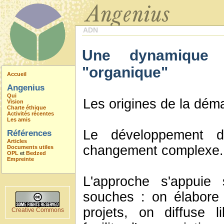
ADN
Une dynamique 
"organique"
Accueil
Angenius
Qui
Les origines de la dém
Vision
Charte éthique
Activités récentes
Les amis
Le développement du
Références
Articles
changement complexe.
Documents utiles
OPL
et
Bedzed
Empreinte
L'approche s'appuie 
souches : on élabore
projets, on diffuse 
Creative Commons