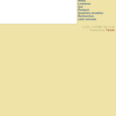
menu
Lumieres
Qui
Potlatch
Quartiers durables
Recherches
carte mentale
0.13s /
1.07MB /
68 /
0.97
Powered by
Tikiwiki