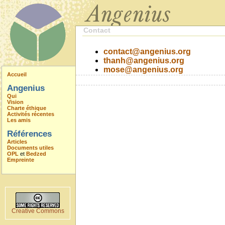
Contact
contact@angenius.org
thanh@angenius.org
mose@angenius.org
Accueil
Angenius
Qui
Vision
Charte éthique
Activités récentes
Les amis
Références
Articles
Documents utiles
OPL
et
Bedzed
Empreinte
Creative Commons