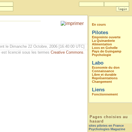
En cours
Pilotes
Empreinte ouverte
La Quinarderie
Alimentation
ent le Dimanche 22 Octobre, 2006 [16:40:00 UTC]
Loos en Gohelle
Pays de Guingamp
 est licencié sous les termes
Creative Commons
.
Psychologie
Labo
Economie du don
Connaissance
Libre et durable
Représentations
Changement
Liens
Fonctionnement
Pages choisies au
hasard
sites pilotes en France
Psychologies Magazine