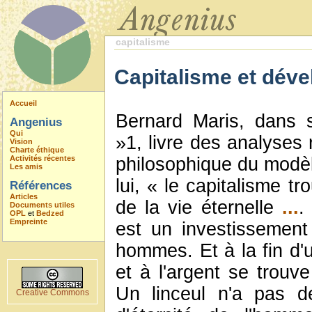
capitalisme
Capitalisme et dév
Accueil
Bernard Maris, dans 
Angenius
Qui
»1, livre des analyses 
Vision
Charte éthique
Activités récentes
philosophique du modè
Les amis
lui, « le capitalisme tr
Références
Articles
de la vie éternelle
...
.
Documents utiles
OPL
et
Bedzed
Empreinte
est un investissement
hommes. Et à la fin d'
et à l'argent se trouve
Un linceul n'a pas d
Creative Commons