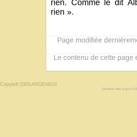
rien. Comme le dit Alb
rien ».
Page modifiée dernièreme
Le contenu de cette page 
Copyleft 2005 ANGENIUS
Dernière mise à jour CV