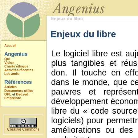
Enjeux du libre
Enjeux du libre
Accueil
Le logiciel libre est a
Angenius
Qui
plus tangibles et réu
Vision
Charte éthique
Activités récentes
don. Il touche en eff
Les amis
dans le monde, que ce
Références
Articles
pauvres et représen
Documents utiles
OPL
et
Bedzed
Empreinte
développement économiq
libre du « code source
logiciels) pour permett
améliorations ou des
Creative Commons