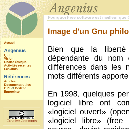
Pourquoi Free software est meilleur que
Image d'un Gnu phil
Accueil
Bien que la liberté
Angenius
Qui
dépendante du nom q
Vision
Charte éthique
différences dans les 
Activités récentes
Les amis
mots différents apporte
Références
Articles
Documents utiles
OPL
et
Bedzed
En 1998, quelques pe
Empreinte
logiciel libre ont c
«logiciel ouvert» (ope
«logiciel libre» (fre
Creative Commons