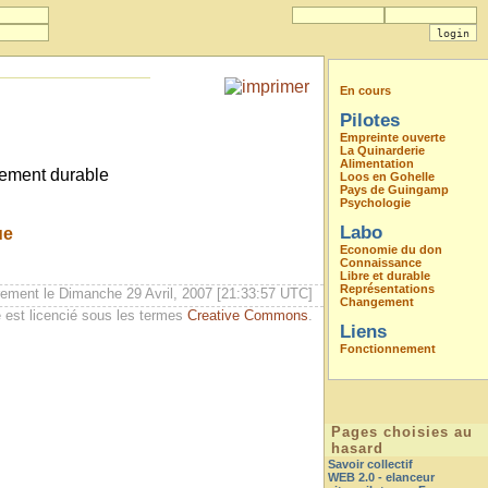
En cours
Pilotes
Empreinte ouverte
La Quinarderie
Alimentation
pement durable
Loos en Gohelle
Pays de Guingamp
Psychologie
Labo
ue
Economie du don
Connaissance
Libre et durable
Représentations
rement le Dimanche 29 Avril, 2007 [21:33:57 UTC]
Changement
 est licencié sous les termes
Creative Commons
.
Liens
Fonctionnement
Pages choisies au
hasard
Savoir collectif
WEB 2.0 - elanceur