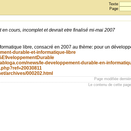
Texte
Page
t en cours, incomplet et devrait etre finalisé mi-mai 2007
formatique libre, consacré en 2007 au thème: pour un dévelop
pement-durable-et-informatique-libre
/D%E9veloppementDurable
viabloga.com/news/le-developpement-durable-en-informatiq
ws.php?ref=20030811
net/archives/000202.html
Page modifiée derniè
Le contenu de cette page