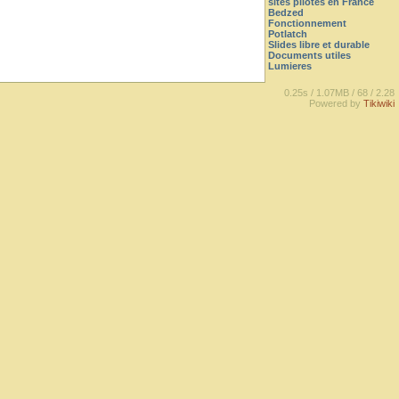
sites pilotes en France
Bedzed
Fonctionnement
Potlatch
Slides libre et durable
Documents utiles
Lumieres
0.25s /
1.07MB /
68 /
2.28
Powered by
Tikiwiki