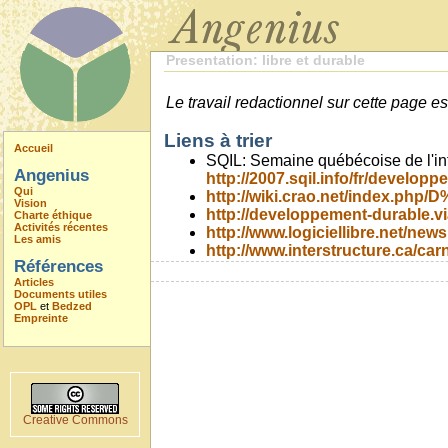
Presentation: libre et durable
Le travail redactionnel sur cette page es
Liens à trier
Accueil
SQIL: Semaine québécoise de l'in
Angenius
http://2007.sqil.info/fr/develop
Qui
http://wiki.crao.net/index.php
Vision
http://developpement-durable.
Charte éthique
Activités récentes
http://www.logiciellibre.net/ne
Les amis
http://www.interstructure.ca/car
Références
Articles
Documents utiles
OPL
et
Bedzed
Empreinte
Creative Commons