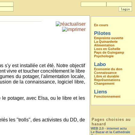
En cours
Pilotes
Empreinte ouverte
La Quinarderie
Alimentation
Loos en Gohelle
Pays de Guingamp
Psychologie
Labo
'y est installée cet été. Notre objectif
Economie du don
ent vivre et toucher concrètement le libre
Connaissance
égumes du potager, l'alimentation locale,
Libre et durable
Représentations
usion de la connaissance, logiciel libre,
Changement
Liens
Fonctionnement
e potager, avec Elsa, ou le libre et les
és les "trolls", des activistes du DD, de
Pages choisies au
hasard
WEB 2.0 - internet actu
Le Bazar et la Cathedrale