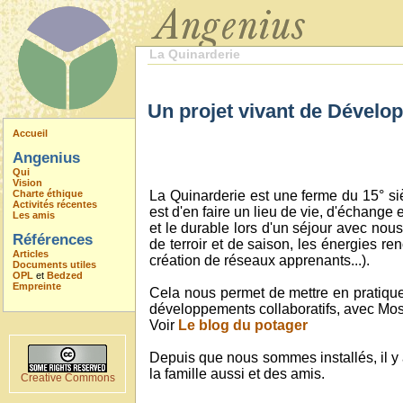
La Quinarderie
Un projet vivant de Dével
Accueil
Angenius
Qui
Vision
Charte éthique
La Quinarderie est une ferme du 15° siè
Activités récentes
est d'en faire un lieu de vie, d'échange 
Les amis
et le durable lors d'un séjour avec nous
Références
de terroir et de saison, les énergies re
Articles
création de réseaux apprenants...).
Documents utiles
OPL
et
Bedzed
Empreinte
Cela nous permet de mettre en pratique 
développements collaboratifs, avec Mo
Voir
Le blog du potager
Depuis que nous sommes installés, il y a
la famille aussi et des amis.
Creative Commons