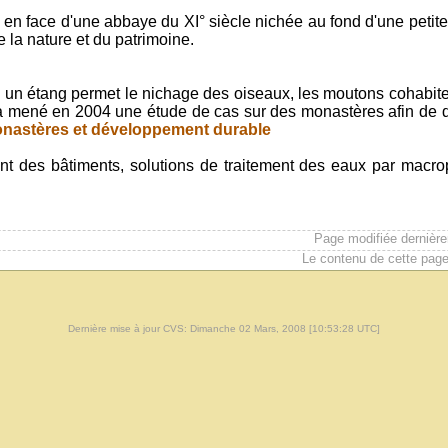
, en face d'une abbaye du XI° siècle nichée au fond d'une petite
e la nature et du patrimoine.
 un étang permet le nichage des oiseaux, les moutons cohabite
 a mené en 2004 une étude de cas sur des monastères afin de d
nastères et développement durable
des bâtiments, solutions de traitement des eaux par macrophy
Page modifiée dernièr
Le contenu de cette page
Dernière mise à jour CVS: Dimanche 02 Mars, 2008 [10:53:28 UTC]