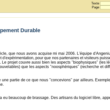
Texte
Page
oppement Durable
cle, que nous avons acquise mi mai 2006. L'équipe d'Angenius s
et d'expérimentation, pour que nos partenaires et visiteurs puiss
. Le projet couvre aussi bien les aspects "biophysiques" (les l
nouvelables) que les aspects "noosphériques" (recherche et diff
une partie de ce que nous "concevions" par ailleurs. Exemple l
se.
 eu beaucoup de brassage. Des artisans du logiciel libre, appel