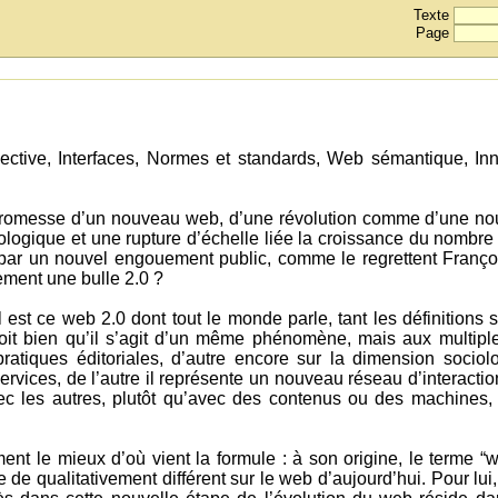
Texte
Page
ective, Interfaces, Normes et standards, Web sémantique, In
 promesse d’un nouveau web, d’une révolution comme d’une nou
ogique et une rupture d’échelle liée la croissance du nombre 
par un nouvel engouement public, comme le regrettent Françoi
ement une bulle 2.0 ?
 est ce web 2.0 dont tout le monde parle, tant les définition
it bien qu’il s’agit d’un même phénomène, mais aux multiples
pratiques éditoriales, d’autre encore sur la dimension sociol
vices, de l’autre il représente un nouveau réseau d’interaction
avec les autres, plutôt qu’avec des contenus ou des machines,
ement le mieux d’où vient la formule : à son origine, le terme
e de qualitativement différent sur le web d’aujourd’hui. Pour lu