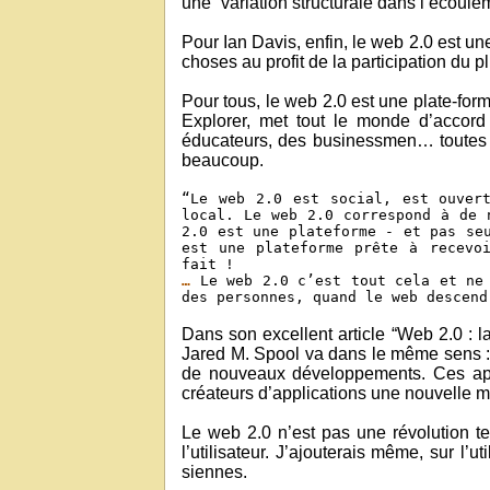
une “variation structurale dans l’écoulem
Pour Ian Davis, enfin, le web 2.0 est un
choses au profit de la participation du 
Pour tous, le web 2.0 est une plate-for
Explorer, met tout le monde d’accord
éducateurs, des businessmen… toutes l
beaucoup.
“Le web 2.0 est social, est ouver
local. Le web 2.0 correspond à de 
2.0 est une plateforme - et pas se
est une plateforme prête à recevo
fait !
…
Le web 2.0 c’est tout cela et ne 
des personnes, quand le web descend
Dans son excellent article “Web 2.0 : 
Jared M. Spool va dans le même sens : 
de nouveaux développements. Ces ap
créateurs d’applications une nouvelle 
Le web 2.0 n’est pas une révolution te
l’utilisateur. J’ajouterais même, sur l
siennes.