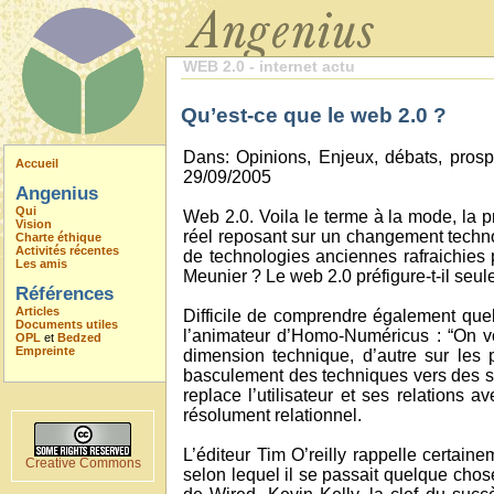
WEB 2.0 - internet actu
Qu’est-ce que le web 2.0 ?
Dans: Opinions, Enjeux, débats, prosp
Accueil
29/09/2005
Angenius
Qui
Web 2.0. Voila le terme à la mode, la
Vision
réel reposant sur un changement technol
Charte éthique
Activités récentes
de technologies anciennes rafraichies 
Les amis
Meunier ? Le web 2.0 préfigure-t-il seul
Références
Articles
Difficile de comprendre également quel
Documents utiles
l’animateur d’Homo-Numéricus : “On vo
OPL
et
Bedzed
Empreinte
dimension technique, d’autre sur les 
basculement des techniques vers des ser
replace l’utilisateur et ses relations 
résolument relationnel.
L’éditeur Tim O’reilly rappelle certain
Creative Commons
selon lequel il se passait quelque chos