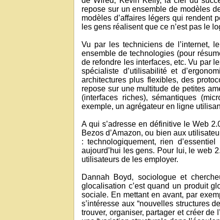
de Wired, Kevin Kelly, la clef du succ
repose sur un ensemble de modèles de co
modèles d’affaires légers qui rendent 
les gens réalisent que ce n’est pas le log
Vu par les techniciens de l’internet,
ensemble de technologies (pour résumer
de refondre les interfaces, etc. Vu par l
spécialiste d’utilisabilité et d’ergon
architectures plus flexibles, des pro
repose sur une multitude de petites a
(interfaces riches), sémantiques (mi
exemple, un agrégateur en ligne utilisa
A qui s’adresse en définitive le Web 2.
Bezos d’Amazon, ou bien aux utilisateur
: technologiquement, rien d’essentie
aujourd’hui les gens. Pour lui, le web 
utilisateurs de les employer.
Dannah Boyd, sociologue et chercheus
glocalisation c’est quand un produit gl
sociale. En mettant en avant, par exemp
s’intéresse aux “nouvelles structures d
trouver, organiser, partager et créer de