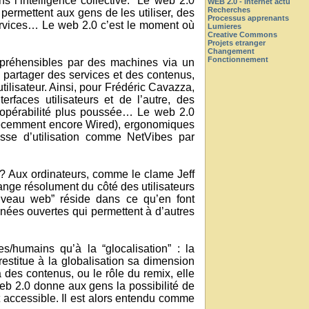
 l’intelligence collective. “Le web 2.0
WEB 2.0 - internet actu
Recherches
permettent aux gens de les utiliser, des
Processus apprenants
services… Le web 2.0 c’est le moment où
Lumieres
Creative Commons
Projets etranger
Changement
Fonctionnement
ompréhensibles par des machines via un
 partager des services et des contenus,
utilisateur. Ainsi, pour Frédéric Cavazza,
erfaces utilisateurs et de l’autre, des
eropérabilité plus poussée… Le web 2.0
 récemment encore Wired), ergonomiques
esse d’utilisation comme NetVibes par
z ? Aux ordinateurs, comme le clame Jeff
ange résolument du côté des utilisateurs
ouveau web” réside dans ce qu’en font
nnées ouvertes qui permettent à d’autres
/humains qu’à la “glocalisation” : la
restitue à la globalisation sa dimension
 des contenus, ou le rôle du remix, elle
web 2.0 donne aux gens la possibilité de
nt accessible. Il est alors entendu comme