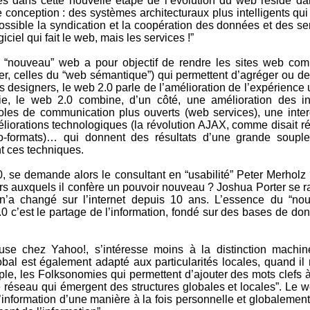
ès dans cette nouvelle étape de l’évolution du web réside dans
nception : des systèmes architecturaux plus intelligents qui 
possible la syndication et la coopération des données et des 
iciel qui fait le web, mais les services !”
 le “nouveau” web a pour objectif de rendre les sites web c
, celles du “web sémantique”) qui permettent d’agréger ou de
es designers, le web 2.0 parle de l’amélioration de l’expérience 
omie, le web 2.0 combine, d’un côté, une amélioration des int
tocoles de communication plus ouverts (web services), une int
méliorations technologiques (la révolution AJAX, comme disait
cro-formats)… qui donnent des résultats d’une grande soupl
nt ces techniques.
0, se demande alors le consultant en “usabilité” Peter Merhol
s auxquels il confère un pouvoir nouveau ? Joshua Porter se r
l n’a changé sur l’internet depuis 10 ans. L’essence du “n
2.0 c’est le partage de l’information, fondé sur des bases de do
e chez Yahoo!, s’intéresse moins à la distinction machines
obal est également adapté aux particularités locales, quand il 
le, les Folksonomies qui permettent d’ajouter des mots clefs à
e réseau qui émergent des structures globales et locales”. Le 
 l’information d’une manière à la fois personnelle et globaleme