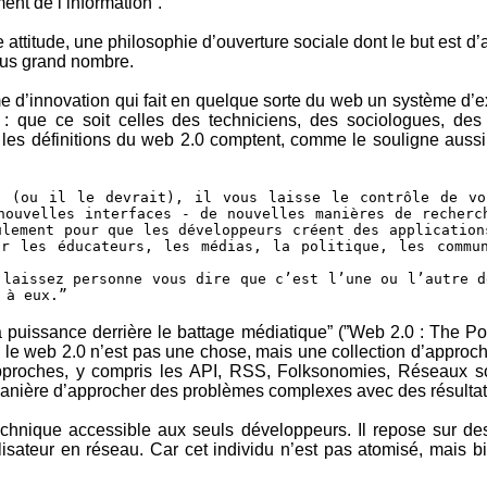
ent de l’information”.
e attitude, une philosophie d’ouverture sociale dont le but est d’
plus grand nombre.
me d’innovation qui fait en quelque sorte du web un système d’
 : que ce soit celles des techniciens, des sociologues, de
es définitions du web 2.0 comptent, comme le souligne auss
t (ou il le devrait), il vous laisse le contrôle de vo
nouvelles interfaces - de nouvelles manières de recherc
ulement pour que les développeurs créent des application
ir les éducateurs, les médias, la politique, les commun
laissez personne vous dire que c’est l’une ou l’autre d
 à eux.”
la puissance derrière le battage médiatique” (”Web 2.0 : The 
le web 2.0 n’est pas une chose, mais une collection d’approc
proches, y compris les API, RSS, Folksonomies, Réseaux s
manière d’approcher des problèmes complexes avec des résulta
chnique accessible aux seuls développeurs. Il repose sur des o
’utilisateur en réseau. Car cet individu n’est pas atomisé, mais