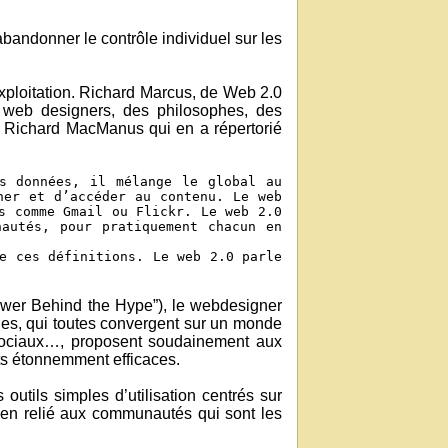
abandonner le contrôle individuel sur les
exploitation. Richard Marcus, de Web 2.0
s web designers, des philosophes, des
i Richard MacManus qui en a répertorié
s données, il mélange le global au
her et d’accéder au contenu. Le web
s comme Gmail ou Flickr. Le web 2.0
autés, pour pratiquement chacun en
e ces définitions. Le web 2.0 parle
Power Behind the Hype”), le webdesigner
hes, qui toutes convergent sur un monde
ociaux…, proposent soudainement aux
ts étonnemment efficaces.
utils simples d’utilisation centrés sur
 bien relié aux communautés qui sont les