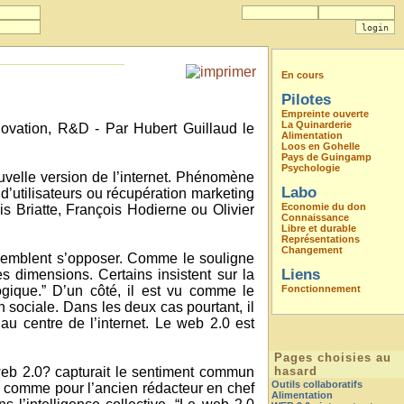
En cours
Pilotes
Empreinte ouverte
La Quinarderie
novation, R&D - Par Hubert Guillaud le
Alimentation
Loos en Gohelle
Pays de Guingamp
Psychologie
velle version de l’internet. Phénomène
Labo
d’utilisateurs ou récupération marketing
Economie du don
s Briatte, François Hodierne ou Olivier
Connaissance
Libre et durable
Représentations
Changement
s semblent s’opposer. Comme le souligne
Liens
 dimensions. Certains insistent sur la
ogique.” D’un côté, il est vu comme le
Fonctionnement
 sociale. Dans les deux cas pourtant, il
 au centre de l’internet. Le web 2.0 est
Pages choisies au
 “web 2.0? capturait le sentiment commun
hasard
Outils collaboratifs
i, comme pour l’ancien rédacteur en chef
Alimentation