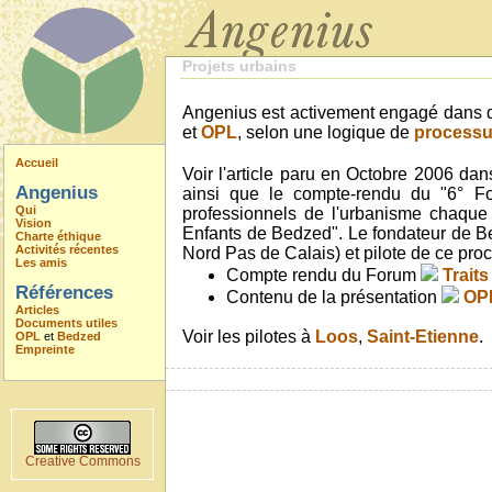
Projets urbains
Angenius est activement engagé dans de
et
OPL
, selon une logique de
processu
Accueil
Voir l'article paru en Octobre 2006 d
Angenius
ainsi que le compte-rendu du "6° F
Qui
professionnels de l'urbanisme chaque
Vision
Enfants de Bedzed". Le fondateur de B
Charte éthique
Activités récentes
Nord Pas de Calais) et pilote de ce pro
Les amis
Compte rendu du Forum
Traits
Références
Contenu de la présentation
OPL
Articles
Documents utiles
Voir les pilotes à
Loos
,
Saint-Etienne
.
OPL
et
Bedzed
Empreinte
Creative Commons