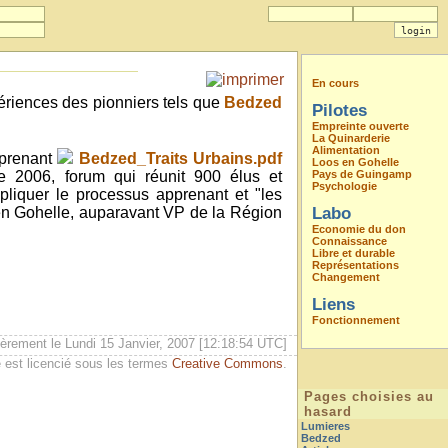
En cours
ériences des pionniers tels que
Bedzed
Pilotes
Empreinte ouverte
La Quinarderie
Alimentation
pprenant
Bedzed_Traits Urbains.pdf
Loos en Gohelle
 2006, forum qui réunit 900 élus et
Pays de Guingamp
Psychologie
liquer le processus apprenant et "les
en Gohelle, auparavant VP de la Région
Labo
Economie du don
Connaissance
Libre et durable
Représentations
Changement
Liens
Fonctionnement
èrement le Lundi 15 Janvier, 2007 [12:18:54 UTC]
 est licencié sous les termes
Creative Commons
.
Pages choisies au
hasard
Lumieres
Bedzed