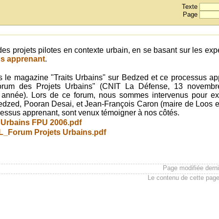
Texte
Page
s projets pilotes en contexte urbain, en se basant sur les exp
s apprenant
.
ans le magazine "Traits Urbains" sur Bedzed et ce processus a
orum des Projets Urbains" (CNIT La Défense, 13 novembre
 année). Lors de ce forum, nous sommes intervenus pour exp
edzed, Pooran Desai, et Jean-François Caron (maire de Loos 
cessus apprenant, sont venux témoigner à nos côtés.
 Urbains FPU 2006.pdf
_Forum Projets Urbains.pdf
Page modifiée derni
Le contenu de cette page