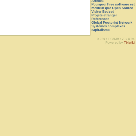
Articles
Pourquoi Free software est
meilleur que Open Source
Visiter Bedzed
Projets etranger
References
Global Footprint Network
Systèmes complexes
capitalisme
0.22s /
1.08MB /
79 /
0.94
Powered by
Tikiwiki