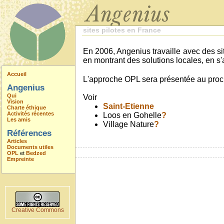
sites pilotes en France
En 2006, Angenius travaille avec des s
en montrant des solutions locales, en s'
Accueil
L'approche OPL sera présentée au procha
Angenius
Qui
Voir
Vision
Saint-Etienne
Charte éthique
Activités récentes
Loos en Gohelle
?
Les amis
Village Nature
?
Références
Articles
Documents utiles
OPL
et
Bedzed
Empreinte
Creative Commons