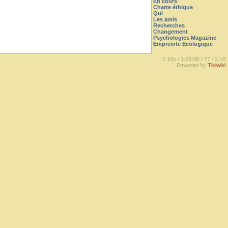
En cours
Charte éthique
Qui
Les amis
Recherches
Changement
Psychologies Magazine
Empreinte Ecologique
0.18s /
1.08MB /
77 /
2.18
Powered by
Tikiwiki