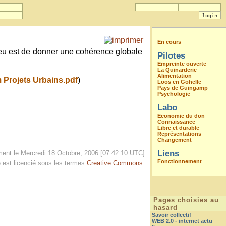
En cours
jeu est de donner une cohérence globale
Pilotes
Empreinte ouverte
La Quinarderie
Alimentation
Projets Urbains.pdf
)
Loos en Gohelle
Pays de Guingamp
Psychologie
Labo
Economie du don
Connaissance
Libre et durable
Représentations
Changement
Liens
ment le Mercredi 18 Octobre, 2006 [07:42:10 UTC]
Fonctionnement
 est licencié sous les termes
Creative Commons
.
Pages choisies au
hasard
Savoir collectif
WEB 2.0 - internet actu