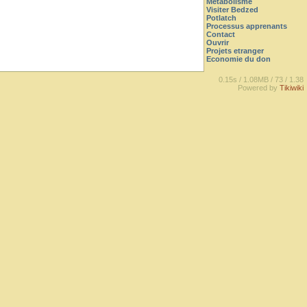
Metabolisme
Visiter Bedzed
Potlatch
Processus apprenants
Contact
Ouvrir
Projets etranger
Economie du don
0.15s /
1.08MB /
73 /
1.38
Powered by
Tikiwiki