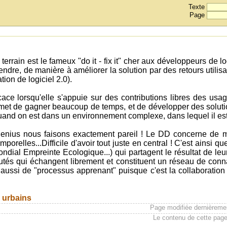
Texte
Page
rrain est le fameux "do it - fix it" cher aux développeurs de lo
endre, de manière à améliorer la solution par des retours utilisat
ion de logiciel 2.0).
ce lorsqu'elle s'appuie sur des contributions libres des usag
ermet de gagner beaucoup de temps, et de développer des solut
quand on est dans un environnement complexe, dans lequel il est di
nius nous faisons exactement pareil ! Le DD concerne de mu
orelles...Difficile d'avoir tout juste en central ! C'est ainsi 
ial Empreinte Ecologique...) qui partagent le résultat de leu
utés qui échangent librement et constituent un réseau de conn
ssi de "processus apprenant" puisque c'est la collaboration e
s urbains
Page modifiée dernièreme
Le contenu de cette page