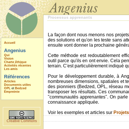
Processus apprenants
La façon dont nous menons nos projets te
des solutions et qu'on les teste sans att
Accueil
ensuite vont donner la prochaine générat
Angenius
Cette méthode est redoutablement effica
Qui
Vision
outil parce qu'ils en ont envie. Cela p
Charte éthique
terrain. C'est particulièrement indiqué 
Activités récentes
Les amis
Pour le développement durable, à Ange
Références
nombreuses dimensions, spatiales et temp
Articles
Documents utiles
des pionniers (Bedzed, OPL, réseau mond
OPL
et
Bedzed
transposer les résultats. Ces communa
Empreinte
"communautés apprenantes". On parle au
connaissance appliquée.
Voir les exemples et articles sur
Projet
Creative Commons