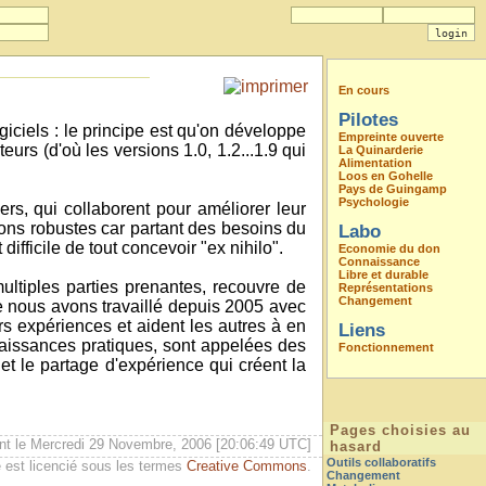
En cours
Pilotes
giciels : le principe est qu'on développe
Empreinte ouverte
eurs (d'où les versions 1.0, 1.2...1.9 qui
La Quinarderie
Alimentation
Loos en Gohelle
Pays de Guingamp
Psychologie
ers, qui collaborent pour améliorer leur
ions robustes car partant des besoins du
Labo
fficile de tout concevoir "ex nihilo".
Economie du don
Connaissance
Libre et durable
ltiples parties prenantes, recouvre de
Représentations
Changement
que nous avons travaillé depuis 2005 avec
rs expériences et aident les autres à en
Liens
aissances pratiques, sont appelées des
Fonctionnement
t le partage d'expérience qui créent la
Pages choisies au
nt le Mercredi 29 Novembre, 2006 [20:06:49 UTC]
hasard
Outils collaboratifs
 est licencié sous les termes
Creative Commons
.
Changement