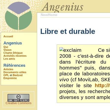
NewHome
Libre et durable
Accueil
Angenius
Qui
Ce si
Vision
Charte éthique
2008 - c'est-à-dire 
Activités récentes
Les amis
dans l'écriture du
Références
hommes" puis, dans
Articles
Documents utiles
place de laboratoir
OPL
et
Bedzed
Empreinte
vivo
(cf MoviLab, SKE
visiter le site
http:/
projets, les recherch
diverses y sont ampl
Creative Commons