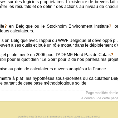
és sur des logiciels propriétaires. L'existence de brevets fai
erpréter les résultats et de définir des actions au niveau de cha
ife
?
en Belgique ou le Stockholm Environment Institute
?
, o
leurs calculateurs.
culs en Belgique avec l'appui du WWF Belgique et développé pl
ert à ses outils et joué un rôle moteur dans le déploiement d'
jet pilote mené en 2006 pour l'ADEME Nord Pas de Calais
?
abli pour le quotidien "Le Soir" pour 2 de nos partenaires projet
mise au point de calculateurs ouverts adaptés à la France
re à plat" les hypothèses sous-jacentes du calculateur Belge
 partant de cette base méthodologique solide.
Page modifiée derni
Le contenu de cette page
Dernière mise à jour CVS: Dimanche 02 Mars, 2008 [10:53:28 UTC]