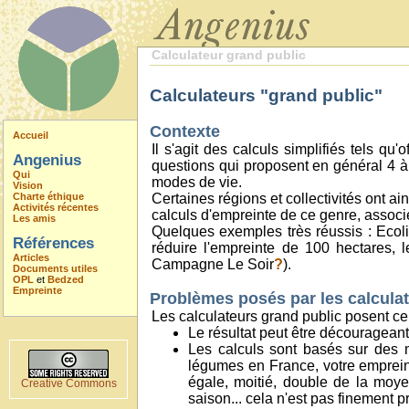
Calculateur grand public
Calculateurs "grand public"
Contexte
Accueil
Il s'agit des calculs simplifiés tels q
Angenius
questions qui proposent en général 4 à
Qui
modes de vie.
Vision
Charte éthique
Certaines régions et collectivités ont 
Activités récentes
calculs d'empreinte de ce genre, associ
Les amis
Quelques exemples très réussis : Ec
Références
réduire l'empreinte de 100 hectares, 
Articles
Campagne Le Soir
?
).
Documents utiles
OPL
et
Bedzed
Empreinte
Problèmes posés par les calcula
Les calculateurs grand public posent c
Le résultat peut être décourageant 
Les calculs sont basés sur des 
légumes en France, votre emprein
égale, moitié, double de la moyen
Creative Commons
saison... cela n'est pas finement 