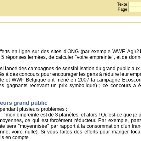
Texte
Page
u'offerts en ligne sur des sites d'ONG (par exemple WWF, Agir21
 5 réponses fermées, de calculer "votre empreinte", et de donn
ainsi lancé des campagnes de sensibilisation du grand public aux
és à des concours pour encourager les gens à réduire leur empr
olife et WWF Belgique ont mené en 2007 la campagne Ecoscor
les gagnants recevant un prix symbolique) ; ce concours a été
teurs grand public
ependant plusieurs problèmes :
: "mon empreinte est de 3 planètes, et alors ! Qu'est-ce que je p
moyennes, ce qui est forcément réducteur. Par exemple, part
te sera "moyennisée" par rapport à la consommation d'un fran
ne, voire nulle). Si vous faites des efforts pour manger loca
pris en compte