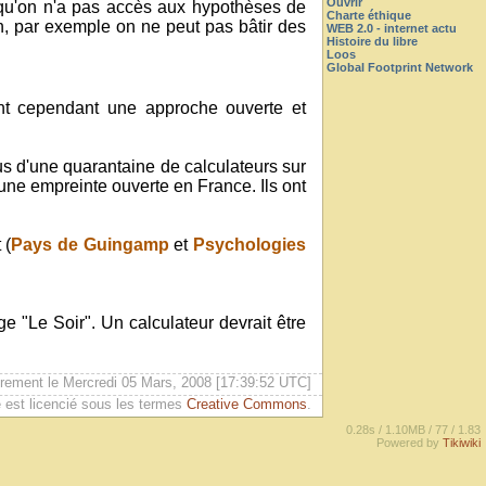
Ouvrir
t qu'on n'a pas accès aux hypothèses de
Charte éthique
cun, par exemple on ne peut pas bâtir des
WEB 2.0 - internet actu
Histoire du libre
Loos
Global Footprint Network
nt cependant une approche ouverte et
us d'une quarantaine de calculateurs sur
une empreinte ouverte en France. Ils ont
 (
Pays de Guingamp
et
Psychologies
 "Le Soir". Un calculateur devrait être
èrement le Mercredi 05 Mars, 2008 [17:39:52 UTC]
 est licencié sous les termes
Creative Commons
.
0.28s /
1.10MB /
77 /
1.83
Powered by
Tikiwiki