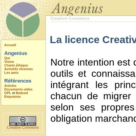
Creative Commons
La licence Creati
Accueil
Angenius
Qui
Notre intention est
Vision
Charte éthique
Activités récentes
outils et connaiss
Les amis
Références
intégrant les prin
Articles
Documents utiles
chacun de migrer 
OPL
et
Bedzed
Empreinte
selon ses propres
obligation marchan
Creative Commons