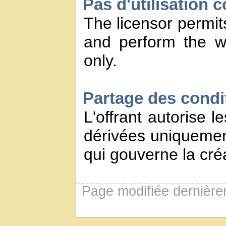
Pas d'utilisation 
The licensor permits
and perform the w
only.
Partage des conditi
L'offrant autorise l
dérivées uniquement
qui gouverne la créa
Page modifiée dernière