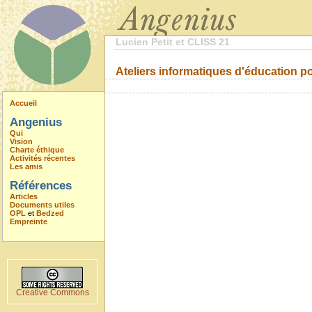
Lucien Petit et CLISS 21
Ateliers informatiques d'éducation p
Accueil
Angenius
Qui
Vision
Charte éthique
Activités récentes
Les amis
Références
Articles
Documents utiles
OPL
et
Bedzed
Empreinte
Creative Commons