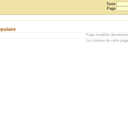
Texte
Page
opulaire
Page modifiée dernièrem
Le contenu de cette page