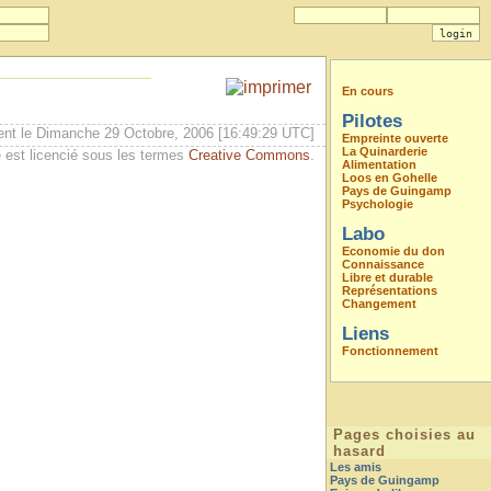
En cours
Pilotes
ent le Dimanche 29 Octobre, 2006 [16:49:29 UTC]
Empreinte ouverte
La Quinarderie
 est licencié sous les termes
Creative Commons
.
Alimentation
Loos en Gohelle
Pays de Guingamp
Psychologie
Labo
Economie du don
Connaissance
Libre et durable
Représentations
Changement
Liens
Fonctionnement
Pages choisies au
hasard
Les amis
Pays de Guingamp