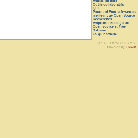
Enjeux du libre
Outils collaboratifs
Qui
Pourquoi Free software est
meilleur que Open Source
Recherches
Empreinte Ecologique
Open source et Free
Software
La Quinarderie
0.18s /
1.07MB /
72 /
2.08
Powered by
Tikiwiki