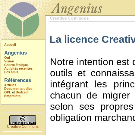
Creative Commons
La licence Creati
Accueil
Angenius
Qui
Notre intention est
Vision
Charte éthique
Activités récentes
outils et connaiss
Les amis
Références
intégrant les prin
Articles
Documents utiles
chacun de migrer 
OPL
et
Bedzed
Empreinte
selon ses propres
obligation marchan
Creative Commons