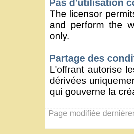
Pas d'utilisation 
The licensor permits
and perform the w
only.
Partage des conditi
L'offrant autorise l
dérivées uniquement
qui gouverne la créa
Page modifiée dernière