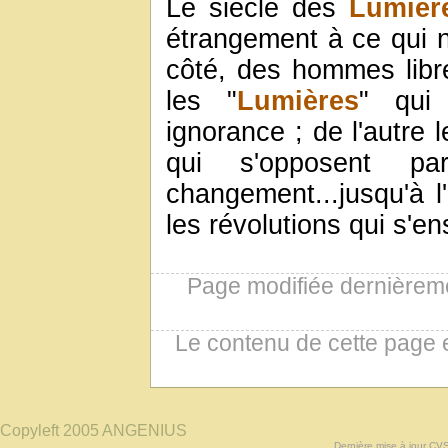
Le siècle des
Lumièr
étrangement à ce qui n
côté, des hommes libre
les "
Lumières
" qui 
ignorance ; de l'autre 
qui s'opposent p
changement...jusqu'à l'
les révolutions qui s'en
Page modifiée dernièreme
Le contenu de cette page 
Copyleft 2005 ANGENIUS
Dernière mise à jour CV