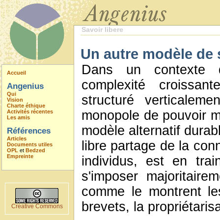
Savoir libere
Un autre modèle de s
Dans un contexte d
Accueil
complexité croissant
Angenius
Qui
structuré verticalem
Vision
Charte éthique
monopole de pouvoir m
Activités récentes
Les amis
modèle alternatif durabl
Références
Articles
libre partage de la co
Documents utiles
OPL
et
Bedzed
Empreinte
individus, est en trai
s'imposer majoritaire
comme le montrent le
brevets, la propriétarisa
Creative Commons