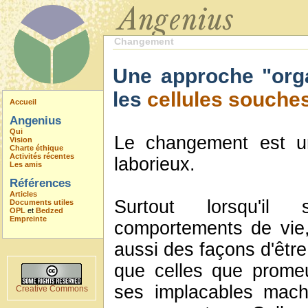
Changement
Une approche "org
les
cellules souche
Accueil
Angenius
Qui
Le changement est un
Vision
Charte éthique
Activités récentes
laborieux.
Les amis
Références
Articles
Surtout lorsqu'i
Documents utiles
OPL
et
Bedzed
Empreinte
comportements de vie,
aussi des façons d'êtr
que celles que promeut
ses implacables mach
Creative Commons